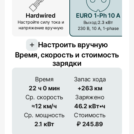
Hardwired
EURO 1-Ph 10 A
Настройте силу тока и
Выход:
2.3 кВт
напряжение вручную
230 В, 10 А, 1-phase
Настроить вручную
Время, скорость и стоимость
Подключение
зарядки
3-фазное подключение обеспечивает
большую мощность, но встречается реже
Время
Запас хода
22
ч
0
мин
+
263
км
1-фазное
3-фазное
Ср. скорость
Заряжено
Эффективность
≈
12
км/ч
46.2
кВт•ч
Напряжение
≈
90
%
Ср. мощность
Стоимость
2.1
кВт
₽
245.89
В