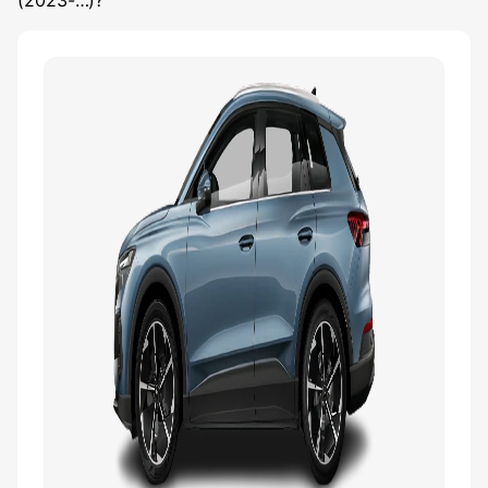
(2023-…)
?