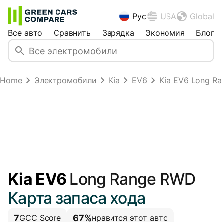
Рус
USA
Global
Все авто
Сравнить
Зарядка
Экономия
Блог
Home
Электромобили
Kia
EV6
Kia EV6 Long R
Kia EV6
Long Range RWD
Карта запаса хода
7
67%
GCC Score
нравится этот авто