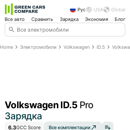
Рус
USA
Global
Все авто
Сравнить
Зарядка
Экономия
Блог
Home
Электромобили
Volkswagen
ID.5
Volkswa
Volkswagen ID.5
Pro
Зарядка
6.3
Все комплектации
GCC Score