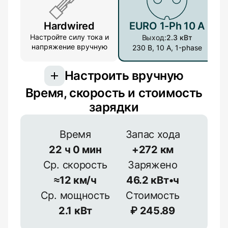
Hardwired
EURO 1-Ph 10 A
Настройте силу тока и
Выход:
2.3 кВт
напряжение вручную
230 В, 10 А, 1-phase
Настроить вручную
Время, скорость и стоимость
Подключение
зарядки
3-фазное подключение обеспечивает
большую мощность, но встречается реже
Время
Запас хода
22
ч
0
мин
+
272
км
1-фазное
3-фазное
Ср. скорость
Заряжено
Эффективность
≈
12
км/ч
46.2
кВт•ч
Напряжение
≈
90
%
Ср. мощность
Стоимость
2.1
кВт
₽
245.89
В