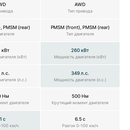
WD
AWD
ривода
Тип привода
, PMSM (rear)
PMSM (front), PMSM (rear)
игателя
Тип двигателя
 кВт
260 кВт
игателя (кВт)
Мощность двигателя (кВт)
 л.с.
349 л.с.
гателя (л.с.)
Мощность двигателя (л.с.)
0 Нм
500 Нм
ент двигателя
Крутящий момент двигателя
1 с
6.5 с
-100 км/ч
Разгон 0-100 км/ч