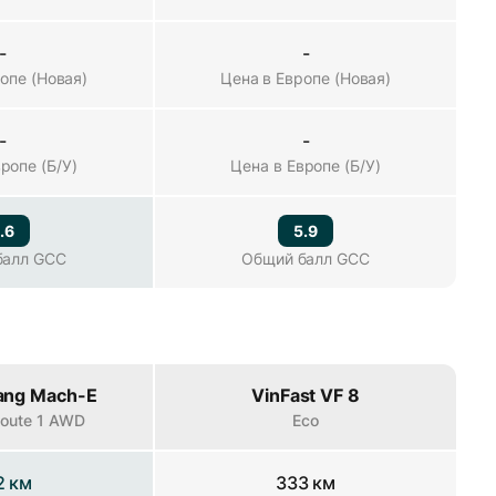
-
-
опе (Новая)
Цена в Европе (Новая)
-
-
ропе (Б/У)
Цена в Европе (Б/У)
.6
5.9
балл GCC
Общий балл GCC
ang Mach-E
VinFast VF 8
 Route 1 AWD
Eco
2 км
333 км