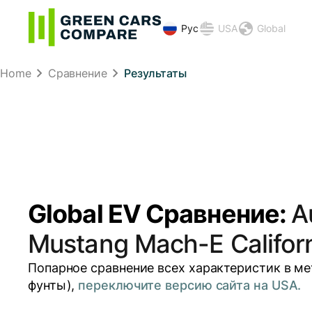
Рус
USA
Global
Home
Сравнение
Результаты
Global EV Сравнение:
A
Mustang Mach-E Californ
Попарное сравнение всех характеристик в ме
фунты),
переключите версию сайта на USA.