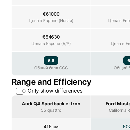
€61000
Цена в Европе (Новая)
Цена в Европе (Новая)
Цена в Евр
€54630
Цена в Европе (Б/У)
Цена в Европе (Б/У)
Цена в Ев
6.6
6
Общий балл GCC
Общий балл GCC
Общий 
Range and Efficiency
Only show differences
Property
Audi Q4 Sportback e-tron
Ford Must
55 quattro
California
415 км
50
Запас хода (EPA)