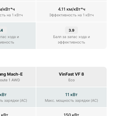
м/кВт*ч
4.11 км/кВт*ч
ть на 1 кВтч
Эффективность на 1 кВтч
.4
3.9
апас хода и
Балл за запас хода и
ивность
эффективность
ang Mach-E
VinFast VF 8
 Route 1 AWD
Eco
 кВт
11 кВт
ь зарядки (AC)
Макс. мощность зарядки (AC)
 кВт
150 кВт