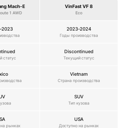
ang Mach-E
VinFast VF 8
 Route 1 AWD
Eco
-2023
2023-2024
изводства
Годы производства
ntinued
Discontinued
й статус
Текущий статус
xico
Vietnam
оизводства
Страна производства
UV
SUV
кузова
Тип кузова
SA
USA
 на рынках
Доступно на рынках