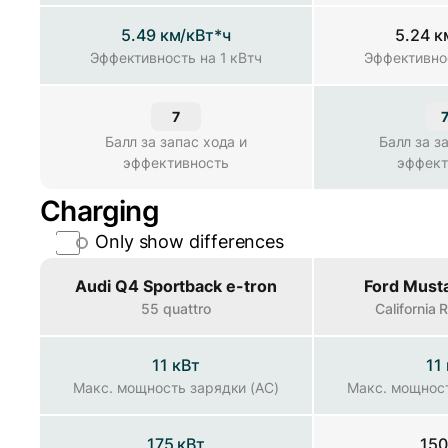
5.49 км/кВт*ч
5.24 к
Эффективность на 1 кВтч
Эффективность на 1 кВтч
Эффективнос
7
7
Балл за запас хода и эффективность
Балл за запас хода и
Балл за з
эффективность
эффект
Charging
Only show differences
Property
Audi Q4 Sportback e-tron
Ford Must
55 quattro
California
11 кВт
11
Макс. мощность зарядки (AC)
Макс. мощность зарядки (AC)
Макс. мощност
175 кВт
150