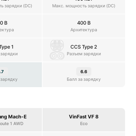
ь зарядки (DC)
Макс. мощность зарядки (DC)
0 В
400 В
ектура
Архитектура
Type 1
CCS Type 2
 зарядки
Разъем зарядки
.7
6.6
 зарядку
Балл за зарядку
ang Mach-E
VinFast VF 8
 Route 1 AWD
Eco