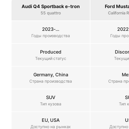
Property
Audi Q4 Sportback e-tron
Ford Must
55 quattro
California
2023-…
2022
Годы производства
Годы производства
Годы про
Produced
Disco
Текущий статус
Текущий статус
Текущи
Germany, China
Me
Страна производства
Страна производства
Страна пр
SUV
S
Тип кузова
Тип кузова
Тип 
EU, USA
U
Доступно на рынках
Доступно на рынках
Доступно