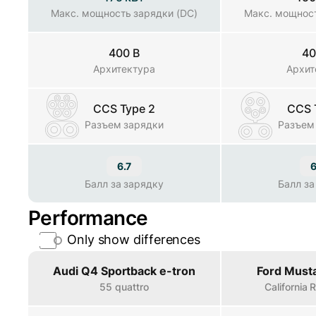
Макс. мощность зарядки (DC)
Макс. мощность зарядки (DC)
Макс. мощност
400 В
40
Архитектура
Архитектура
Архит
CCS Type 2
CCS 
Разъем зарядки
Разъем зарядки
Разъем
6.7
6
Балл за зарядку
Балл за зарядку
Балл за
Performance
Only show differences
Property
Audi Q4 Sportback e-tron
Ford Must
55 quattro
California