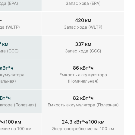
ода (EPA)
Запас хода (EPA)
-
420 км
да (WLTP)
Запас хода (WLTP)
7 км
337 км
ода (GCC)
Запас хода (GCC)
 кВт*ч
86 кВт*ч
ккумулятора
Емкость аккумулятора
альная)
(Номинальная)
кВт*ч
82 кВт*ч
ятора (Полезная)
Емкость аккумулятора (Полезная)
*ч/100 км
24.3 кВт*ч/100 км
ение на 100 км
Энергопотребление на 100 км