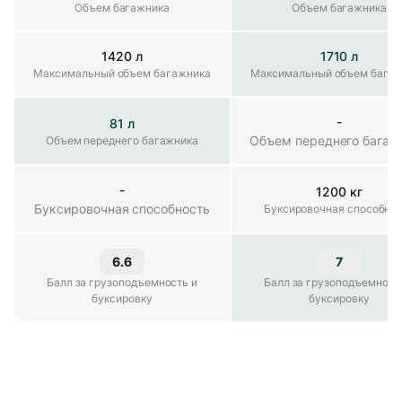
Объем багажника
Объем багажника
Объем багажника
1420 л
1710 л
Максимальный объем багажника
Максимальный объем багажника
Максимальный объем бага
-
81 л
Объем переднего багажника
Объем переднего багаж
Объем переднего багажника
-
1200 кг
Буксировочная способность
Буксировочная способность
Буксировочная способно
6.6
7
л за грузоподъемность и буксировку
Балл за грузоподъемность и
Балл за грузоподъемност
буксировку
буксировку