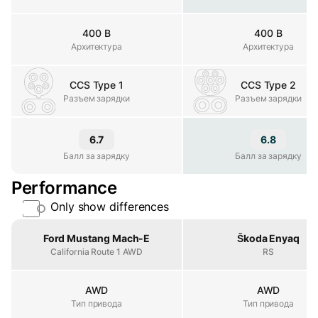
400 В
400 В
Архитектура
Архитектура
Архитектура
CCS Type 1
CCS Type 2
Разъем зарядки
Разъем зарядки
Разъем зарядки
6.7
6.8
Балл за зарядку
Балл за зарядку
Балл за зарядку
Performance
Only show differences
Property
Ford Mustang Mach-E
Škoda Enyaq
California Route 1 AWD
RS
AWD
AWD
Тип привода
Тип привода
Тип привода