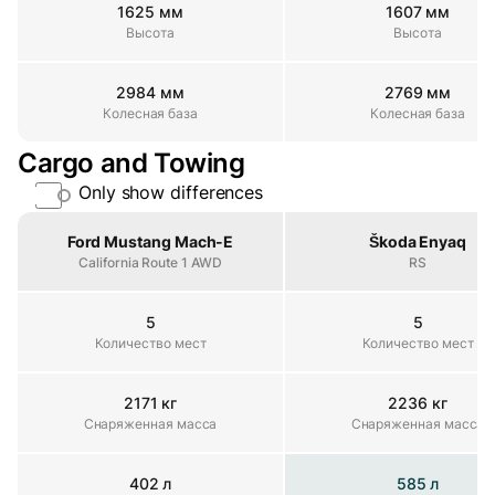
1625 мм
1607 мм
Высота
Высота
Высота
2984 мм
2769 мм
Колесная база
Колесная база
Колесная база
Cargo and Towing
Only show differences
Property
Ford Mustang Mach-E
Škoda Enyaq
California Route 1 AWD
RS
5
5
Количество мест
Количество мест
Количество мест
2171 кг
2236 кг
Снаряженная масса
Снаряженная масса
Снаряженная масса
402 л
585 л