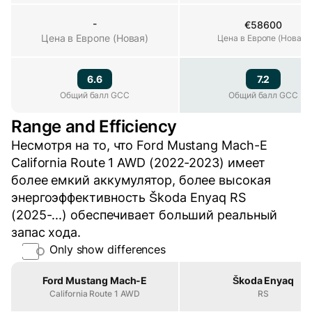
-
€58600
Цена в Европе (Новая)
Цена в Европе (Новая)
Цена в Европе (Новая)
6.6
7.2
Общий балл GCC
Общий балл GCC
Общий балл GCC
Range and Efficiency
Несмотря на то, что Ford Mustang Mach-E
California Route 1 AWD (2022-2023) имеет
более емкий аккумулятор, более высокая
энергоэффективность Škoda Enyaq RS
(2025-...) обеспечивает больший реальный
запас хода.
Only show differences
Property
Ford Mustang Mach-E
Škoda Enyaq
California Route 1 AWD
RS