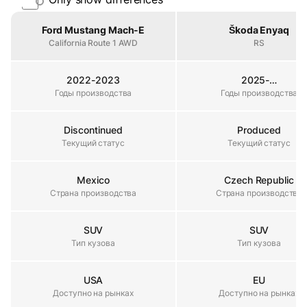
Property
Ford Mustang Mach-E
Škoda Enyaq
California Route 1 AWD
RS
2022-2023
2025-…
Годы производства
Годы производства
Годы производства
Discontinued
Produced
Текущий статус
Текущий статус
Текущий статус
Mexico
Czech Republic
Страна производства
Страна производства
Страна производства
SUV
SUV
Тип кузова
Тип кузова
Тип кузова
USA
EU
Доступно на рынках
Доступно на рынках
Доступно на рынках