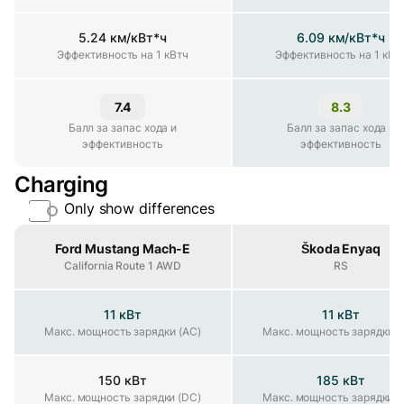
5.24 км/кВт*ч
6.09 км/кВт*ч
Эффективность на 1 кВтч
Эффективность на 1 кВтч
Эффективность на 1 кВт
7.4
8.3
алл за запас хода и эффективность
Балл за запас хода и
Балл за запас хода и
эффективность
эффективность
Charging
Only show differences
Property
Ford Mustang Mach-E
Škoda Enyaq
California Route 1 AWD
RS
11 кВт
11 кВт
Макс. мощность зарядки (AC)
Макс. мощность зарядки (AC)
Макс. мощность зарядки (
150 кВт
185 кВт
Макс. мощность зарядки (DC)
Макс. мощность зарядки (DC)
Макс. мощность зарядки (