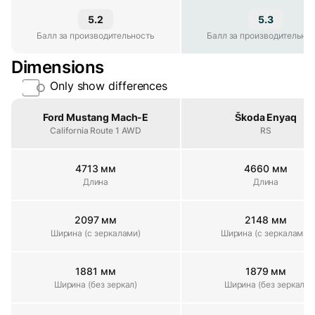
5.2
5.3
Балл за производительность
Балл за производительность
Балл за производительно
Dimensions
Only show differences
Property
Ford Mustang Mach-E
Škoda Enyaq
California Route 1 AWD
RS
4713 мм
4660 мм
Длина
Длина
Длина
2097 мм
2148 мм
Ширина (с зеркалами)
Ширина (с зеркалами)
Ширина (с зеркалами)
1881 мм
1879 мм
Ширина (без зеркал)
Ширина (без зеркал)
Ширина (без зеркал)