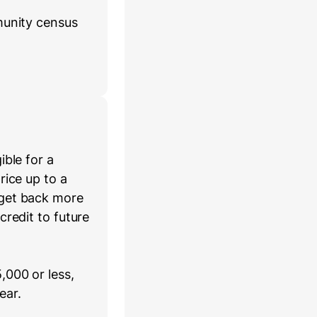
munity census
ible for a
rice up to a
 get back more
credit to future
,000 or less,
ear.