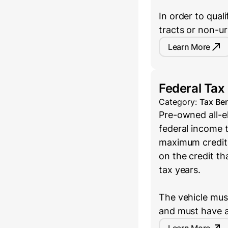
In order to qual
tracts or non-u
Learn More
Federal Tax
Category:
Tax Ben
Pre-owned all-el
federal income t
maximum credit 
on the credit th
tax years.
The vehicle must
and must have a
Learn More