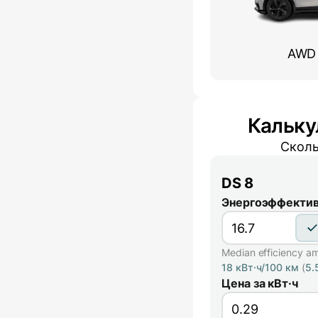
AWD 
Кальку
Сколь
DS 8
Энергоэффектив
Median efficiency a
18 кВт·ч/100 км
(
5.
Цена за кВт·ч