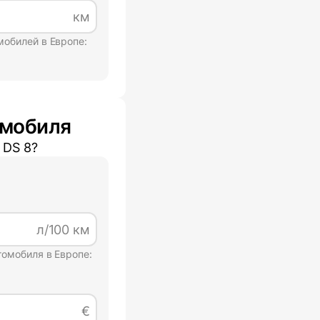
км
мобилей в Европе:
мобиля
а
DS 8
?
л/100 км
томобиля в Европе:
€