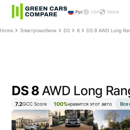
Рус
USA
Global
Home
Электромобили
DS
8
DS 8 AWD Long Rang
DS 8
AWD Long Ran
7.2
100%
Все
GCC Score
нравится этот авто