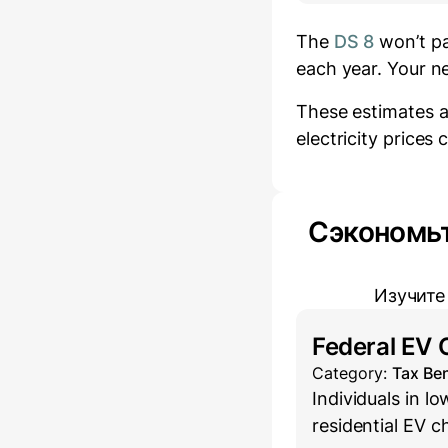
The
DS 8
won’t pa
each year.
Your ne
These estimates a
electricity prices
Сэкономь
Изучите
Federal EV 
Category:
Tax Ben
Individuals in 
residential EV c