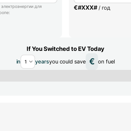
 электроэнергии для
€
#XXX#
/ год
ропе:
If You Switched to EV Today
€
in
years
you could save
on fuel