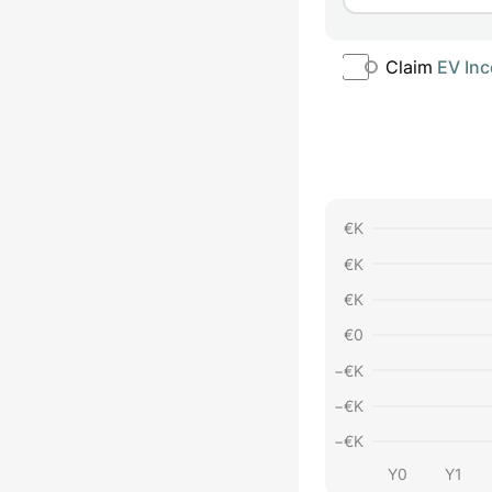
Claim
EV Inc
€
K
€
K
€
K
€
0
−€
K
−€
K
−€
K
Y0
Y1