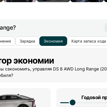
Range?
нение
Зарядка
Экономия
Карта запаса хода
тор экономии
бы сэкономить, управляя
DS 8 AWD Long Range (202
обиля?
Годовой п