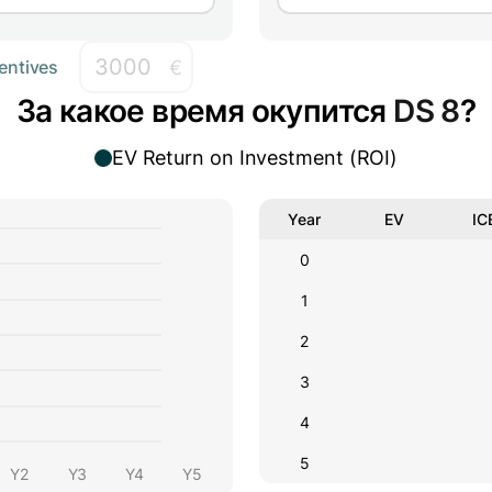
€
entives
За какое время окупится
DS 8
?
EV Return on Investment (ROI)
Year
EV
IC
0
1
2
3
4
5
Y2
Y3
Y4
Y5