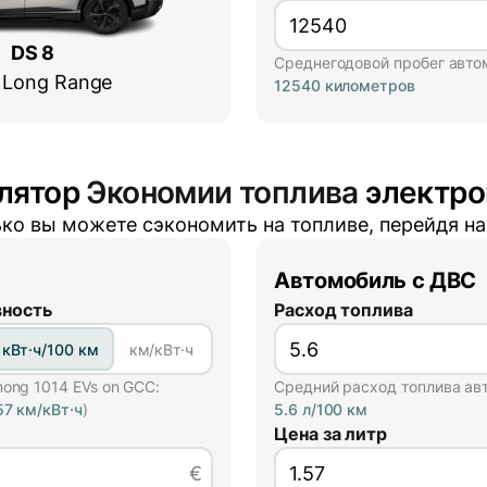
DS 8
Среднегодовой пробег авто
Long Range
12540 километров
лятор
Экономии топлива
электро
ко вы можете сэкономить на топливе, перейдя н
Автомобиль с ДВС
ность
Расход топлива
кВт·ч/100 км
км/кВт·ч
mong 1014 EVs on GCC:
Средний расход топлива ав
57 км/кВт·ч
)
5.6 л/100 км
Цена за литр
€