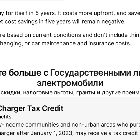
y for itself in 5 years.
It costs
more
upfront
, and sav
t cost savings in five years will
remain negative.
re based on current conditions and don't include thin
 changing, or car maintenance and insurance costs.
те больше с
Государственными л
электромобили
 скидки, налоговые льготы, гранты и другие преи
Charger Tax Credit
efits
low-income communities and non-urban areas who purc
harger after January 1, 2023, may receive a tax credit 