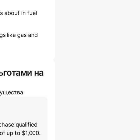
es about
in fuel
gs like gas and
ьготами на
мущества
hase qualified
of up to $1,000.