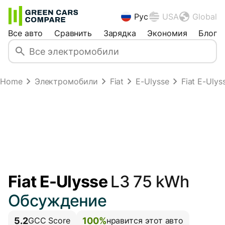
Рус
USA
Global
Все авто
Сравнить
Зарядка
Экономия
Блог
Home
Электромобили
Fiat
E-Ulysse
Fiat E-Uly
Fiat E-Ulysse
L3 75 kWh
Обсуждение
5.2
100%
GCC Score
нравится этот авто