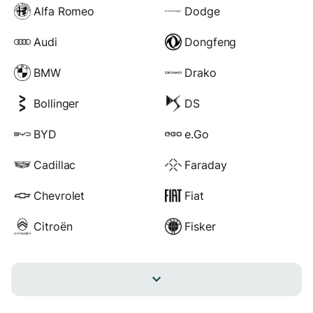
Alfa Romeo
Dodge
Audi
Dongfeng
BMW
Drako
Bollinger
DS
BYD
e.Go
Cadillac
Faraday
Chevrolet
Fiat
Citroën
Fisker