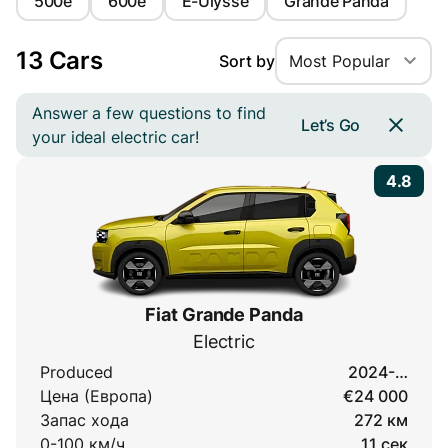
500e
600e
E-Ulysse
Grande Panda
13 Cars
Sort by
Most Popular
Answer a few questions to find
Let’s Go
your ideal electric car!
4.8
Fiat Grande Panda
Electric
Produced
2024-…
Цена (Европа)
€24 000
Запас хода
272 км
0-100 км/ч
11 сек