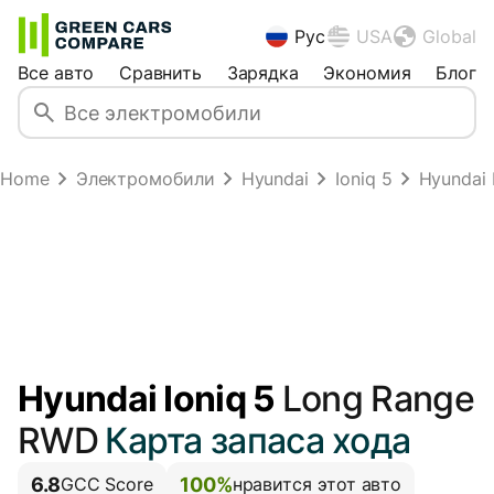
Рус
USA
Global
Все авто
Сравнить
Зарядка
Экономия
Блог
Home
Электромобили
Hyundai
Ioniq 5
Hyundai 
Hyundai Ioniq 5
Long Range
RWD
Карта запаса хода
6.8
100%
GCC Score
нравится этот авто