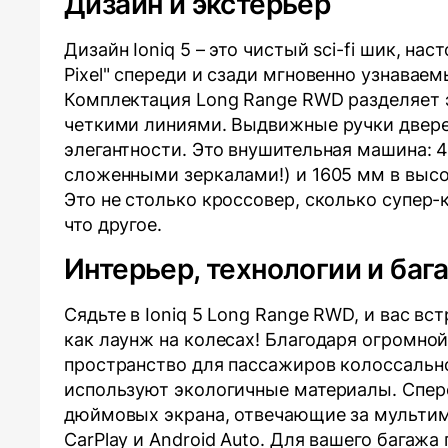
Дизайн и экстерьер
Дизайн Ioniq 5 – это чистый sci-fi шик, на
Pixel" спереди и сзади мгновенно узнавае
Комплектация Long Range RWD разделяет 
четкими линиями. Выдвижные ручки дверей
элегантности. Это внушительная машина: 4
сложенными зеркалами!) и 1605 мм в высот
Это не столько кроссовер, сколько супер-
что другое.
Интерьер, технологии и баг
Сядьте в Ioniq 5 Long Range RWD, и вас в
как лаунж на колесах! Благодаря огромной
пространство для пассажиров колоссальное
используют экологичные материалы. Спер
дюймовых экрана, отвечающие за мультим
CarPlay и Android Auto. Для вашего бага