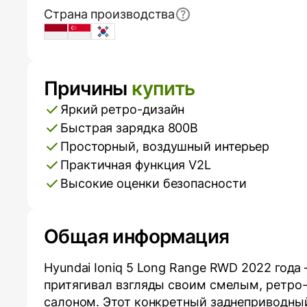
Страна производства
Indonesia
Singapore
South Korea
Причины
купить
Плюсы и минусы
Яркий ретро-дизайн
Быстрая зарядка 800В
Просторный, воздушный интерьер
Практичная функция V2L
Высокие оценки безопасности
Общая информация
Hyundai Ioniq 5 Long Range RWD 2022 года
притягивал взгляды своим смелым, ретро
салоном. Этот конкретный заднеприводны