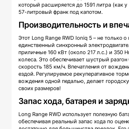
который расширяется до 1591 литра (как у
57-литровый франк под капотом.
Производительность и впеч
Этот Long Range RWD Ioniq 5 – не только о
единственный синхронный электродвигате
приличные 160 кВт (около 217 л.с.) и 350
колеса. Это обеспечивает шустрый разгон 
скорость 185 км/ч. Впечатления от вожден
ездой. Регулируемое рекуперативное торм
вождения одной педалью, делает городску
своих размеров!
Запас хода, батарея и заряд
Long Range RWD использует полезную бата
обеспечивая реальный запас хода по оценк
достаточно для большинства поездок. Его 