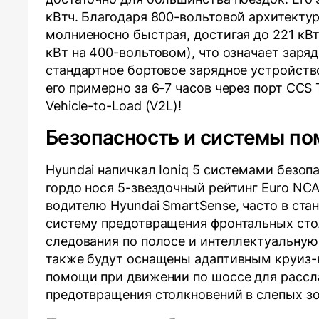
кВтч. Благодаря 800-вольтовой архитекту
молниеносно быстрая, достигая до 221 кВ
кВт на 400-вольтовом), что означает заря
стандартное бортовое зарядное устройств
его примерно за 6-7 часов через порт CCS
Vehicle-to-Load (V2L)!
Безопасность и системы п
Hyundai напичкал Ioniq 5 системами безоп
гордо нося 5-звездочный рейтинг Euro NC
водителю Hyundai SmartSense, часто в ст
систему предотвращения фронтальных сто
следования по полосе и интеллектуальную
также будут оснащены адаптивным круиз-к
помощи при движении по шоссе для рассла
предотвращения столкновений в слепых зо