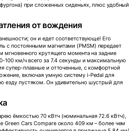
 фургона) при сложенных сиденьях, плюс удобный
атления от вождения
 внешности; он и едет соответствующе! Его
ль с постоянными магнитами (PMSM) передает
 Нм мгновенного крутящего момента на задние
0-100 км/ч всего за 7.4 секунды и максимальную
ия супер-плавные и отточенные, с комфортной
ожение, включая умную систему i-Pedal для
ю езду пустяком. Он удивительно шустрый для
ка
рею ёмкостью 70 кВтч (номинальная 72.6 кВтч),
е Green Cars Compare около 409 км – более чем
эффективность оценивается в приличные 5.84 км/