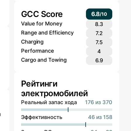
GCC Score
6.8
/
10
Value for Money
8.3
Range and Efficiency
7.2
Charging
7.5
Performance
4
Cargo and Towing
6.9
Рейтинги
электромобилей
Реальный запас хода
176 из 370
й
Эффективность
46 из 158