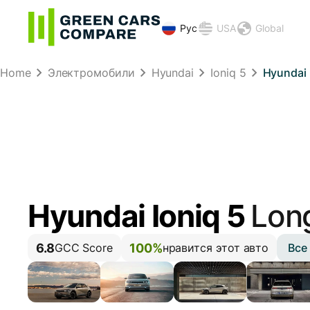
Рус
USA
Global
Home
Электромобили
Hyundai
Ioniq 5
Hyundai 
Hyundai Ioniq 5
Lon
6.8
100%
Все
GCC Score
нравится этот авто