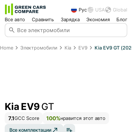
Рус
USA
Global
Все авто
Сравнить
Зарядка
Экономия
Блог
Home
Электромобили
Kia
EV9
Kia EV9 GT (202
Kia EV9
GT
7.1
100%
GCC Score
нравится этот авто
Все комплектации