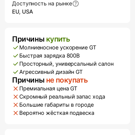
Доступность на рынке
EU, USA
Причины
купить
Плюсы и минусы
Молниеносное ускорение GT
Быстрая зарядка 800В
Просторный, универсальный салон
Агрессивный дизайн GT
Причины
не покупать
Премиальная цена GT
Скромный реальный запас хода
Большие габариты в городе
Вероятно жёсткая подвеска
Additional Information