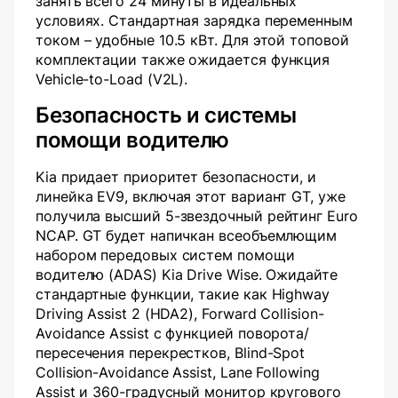
занять всего 24 минуты в идеальных
условиях. Стандартная зарядка переменным
током – удобные 10.5 кВт. Для этой топовой
комплектации также ожидается функция
Vehicle-to-Load (V2L).
Безопасность и системы
помощи водителю
Kia придает приоритет безопасности, и
линейка EV9, включая этот вариант GT, уже
получила высший 5-звездочный рейтинг Euro
NCAP. GT будет напичкан всеобъемлющим
набором передовых систем помощи
водителю (ADAS) Kia Drive Wise. Ожидайте
стандартные функции, такие как Highway
Driving Assist 2 (HDA2), Forward Collision-
Avoidance Assist с функцией поворота/
пересечения перекрестков, Blind-Spot
Collision-Avoidance Assist, Lane Following
Assist и 360-градусный монитор кругового