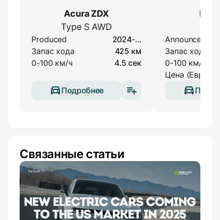
Acura ZDX
BYD 
Type S AWD
Flag
Produced
2024-…
Announced
Запас хода
425 км
Запас хода
0-100 км/ч
4.5 сек
0-100 км/ч
Цена (Европа)
Подробнее
Подро
Связанные статьи