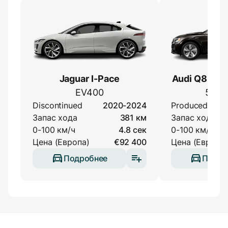
Jaguar I-Pace
Audi Q8 Spor
EV400
55 qu
Discontinued
2020-2024
Produced
Запас хода
381 км
Запас хода
0-100 км/ч
4.8 сек
0-100 км/ч
Цена (Европа)
€92 400
Цена (Европа)
Подробнее
Подро