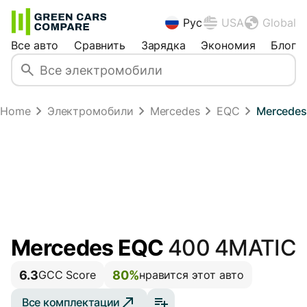
Рус
USA
Global
Все авто
Сравнить
Зарядка
Экономия
Блог
Home
Электромобили
Mercedes
EQC
Mercedes
Mercedes EQC
400 4MATIC
6.3
80%
GCC Score
нравится этот авто
Все комплектации