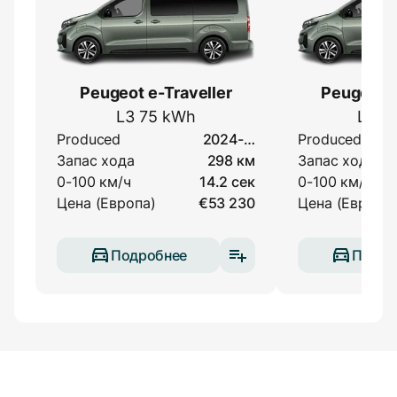
Peugeot e-Traveller
Peugeot e
L3 75 kWh
L3 5
Produced
2024-…
Produced
Запас хода
298 км
Запас хода
0-100 км/ч
14.2 сек
0-100 км/ч
Цена (Европа)
€53 230
Цена (Европа)
Подробнее
Подро