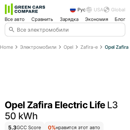
Рус
USA
Global
Все авто
Сравнить
Зарядка
Экономия
Блог
Home
Электромобили
Opel
Zafira-e
Opel Zafira
Opel Zafira Electric Life
L3
50 kWh
5.3
0%
GCC Score
нравится этот авто