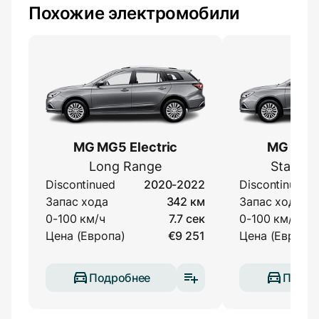
Похожие электромобили
MG MG5 Electric
MG MG5 
Long Range
Standar
Discontinued
2020-2022
Discontinued
Запас хода
342 км
Запас хода
0-100 км/ч
7.7 сек
0-100 км/ч
Цена (Европа)
€9 251
Цена (Европа)
Подробнее
Подро