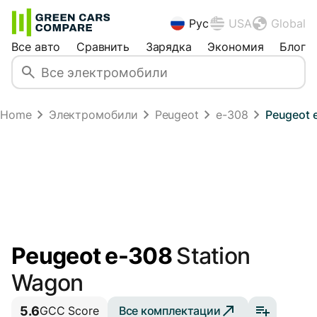
Рус
USA
Global
Все авто
Сравнить
Зарядка
Экономия
Блог
Home
Электромобили
Peugeot
e-308
Peugeot 
Peugeot e-308
Station
Wagon
5.6
Все комплектации
GCC Score