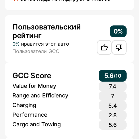
Additional Information
Пользовательский
0%
рейтинг
0%
нравится этот авто
Пользователи GCC
GCC Score
5.6
/
10
Value for Money
7.4
Range and Efficiency
7
Charging
5.4
Performance
2.8
Cargo and Towing
5.6