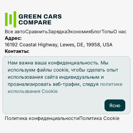
Все авто
Сравнить
Зарядка
Экономия
Блог
Топы
О нас
Адрес:
16192 Coastal Highway, Lewes, DE, 19958, USA
Контакты:
info@greencarscompare.com
Нам важна ваша конфиденциальность. Мы
используем файлы cookie, чтобы сделать опыт
использования сайта индивидуальным и
проанализировать веб-трафик, следуя
политике
© 2026 Green Cars Compare. All rights reserved.
использвания Cookie
Green Cars Compare is not affiliated with any automaker.
Brand names, model names and logos are registered
Ясно
trademarks.
Политика конфиденциальности
Политика Cookie