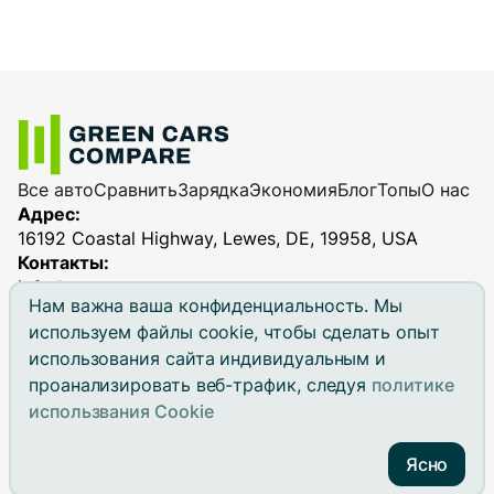
Все авто
Сравнить
Зарядка
Экономия
Блог
Топы
О нас
Адрес:
16192 Coastal Highway, Lewes, DE, 19958, USA
Контакты:
info@greencarscompare.com
Нам важна ваша конфиденциальность. Мы
используем файлы cookie, чтобы сделать опыт
использования сайта индивидуальным и
проанализировать веб-трафик, следуя
политике
© 2026 Green Cars Compare. All rights reserved.
использвания Cookie
Green Cars Compare is not affiliated with any automaker.
Brand names, model names and logos are registered
Ясно
trademarks.