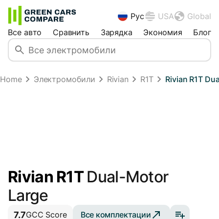
Рус
USA
Global
Все авто
Сравнить
Зарядка
Экономия
Блог
Home
Электромобили
Rivian
R1T
Rivian R1T Du
Rivian R1T
Dual-Motor
Large
7.7
Все комплектации
GCC Score