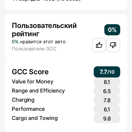
Additional Information
Пользовательский
0%
рейтинг
0%
нравится этот авто
Пользователи GCC
GCC Score
7.7
/
10
Value for Money
8.1
Range and Efficiency
6.5
Charging
7.8
Performance
6.1
Cargo and Towing
9.8