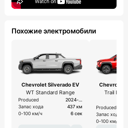
Похожие электромобили
Chevrolet Silverado EV
Chevrolet S
WT Standard Range
Trail Bos
Produced
2024-…
Ra
Запас хода
437 км
Produced
0-100 км/ч
6 сек
Запас хода
0-100 км/ч