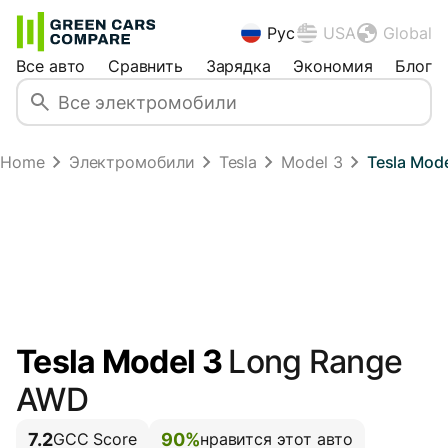
Рус
USA
Global
Все авто
Сравнить
Зарядка
Экономия
Блог
Home
Электромобили
Tesla
Model 3
Tesla Mod
Tesla Model 3
Long Range
AWD
7.2
90%
GCC Score
нравится этот авто