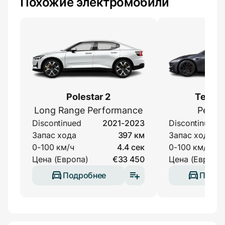
Похожие электромобили
Polestar 2
Tesla 
Long Range Performance
Perfo
Discontinued
2021-2023
Discontinued
Запас хода
397 км
Запас хода
0-100 км/ч
4.4 сек
0-100 км/ч
Цена (Европа)
€33 450
Цена (Европа)
Подробнее
Подро