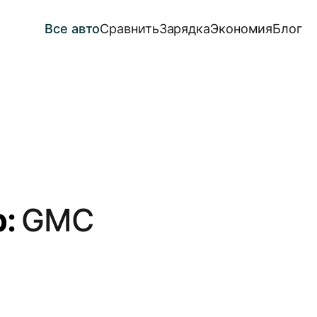
Все авто
Сравнить
Зарядка
Экономия
Блог
р:
GMC