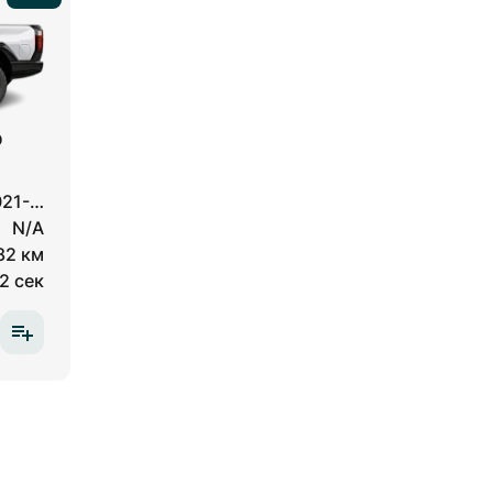
p
021-…
N/A
82 км
2 сек