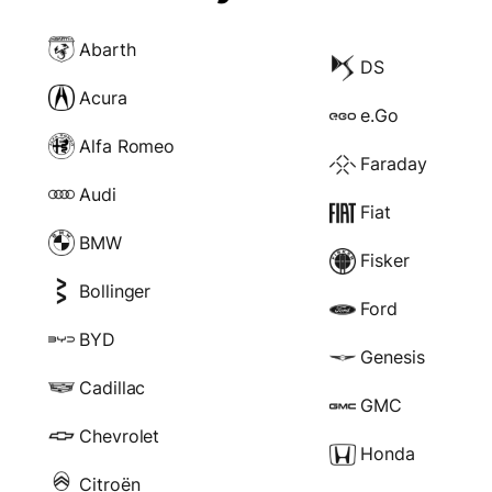
Abarth
DS
Acura
e.Go
Alfa Romeo
Faraday
Audi
Fiat
BMW
Fisker
Bollinger
Ford
BYD
Genesis
Cadillac
GMC
Chevrolet
Honda
Citroën