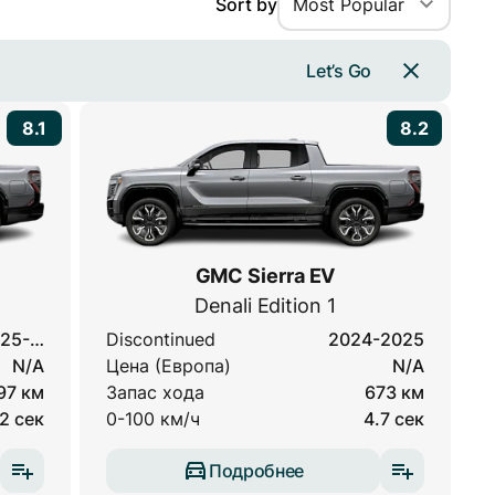
Sort by
Most Popular
Let’s Go
8.1
8.2
GMC Sierra EV
Denali Edition 1
25-…
Discontinued
2024-2025
N/A
Цена (Европа)
N/A
97 км
Запас хода
673 км
2 сек
0-100 км/ч
4.7 сек
Подробнее