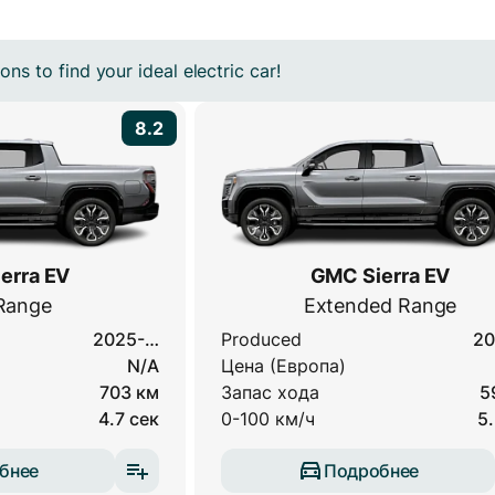
ns to find your ideal electric car!
8.2
erra EV
GMC Sierra EV
Range
Extended Range
2025-…
Produced
20
N/A
Цена (Европа)
703 км
Запас хода
5
4.7 сек
0-100 км/ч
5.
бнее
Подробнее