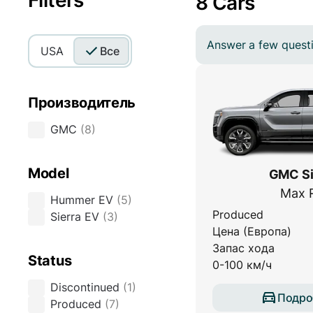
Filters
8 Cars
Answer a few questio
USA
Все
Производитель
GMC
(
8
)
Model
GMC Si
Max 
Hummer EV
(
5
)
Produced
Sierra EV
(
3
)
Цена (Европа)
Запас хода
Status
0-100 км/ч
Discontinued
(
1
)
Подро
Produced
(
7
)