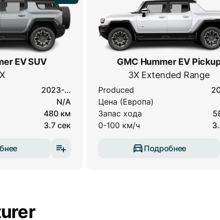
er EV SUV
GMC Hummer EV Picku
X
3X Extended Range
2023-…
Produced
2
N/A
Цена (Европа)
480 км
Запас хода
5
3.7 сек
0-100 км/ч
3.
бнее
Подробнее
urer