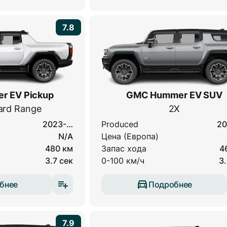
7.8
 EV Pickup
GMC Hummer EV SUV
ard Range
2X
2023-…
Produced
20
N/A
Цена (Европа)
480 км
Запас хода
4
3.7 сек
0-100 км/ч
3.
бнее
Подробнее
7.9