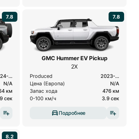
7.8
7.8
GMC Hummer EV Pickup
2X
24-…
Produced
2023-…
N/A
Цена (Европа)
N/A
64 км
Запас хода
476 км
9 сек
0-100 км/ч
3.9 сек
Подробнее
8.2