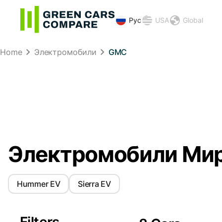
Рус
USA
Global
Home
Электромобили
GMC
Электромобили Ми
Hummer EV
Sierra EV