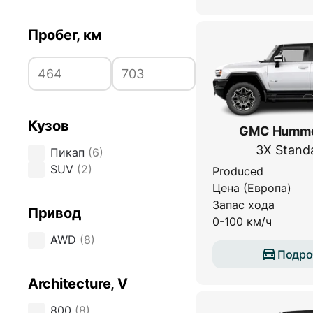
Пробег, км
Кузов
GMC Hummer
3X Stand
Пикап
(
6
)
SUV
(
2
)
Produced
Цена (Европа)
Запас хода
Привод
0-100 км/ч
AWD
(
8
)
Подро
Architecture, V
800
(
8
)