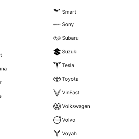
Smart
Sony
Subaru
Suzuki
t
Tesla
rina
Toyota
r
VinFast
e
Volkswagen
Volvo
Voyah