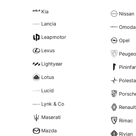
Kia
Nissan
Lancia
Omoda
Leapmotor
Opel
Lexus
Peugeo
Lightyear
Pininfa
Lotus
Polesta
Lucid
Porsch
Lynk & Co
Renault
Maserati
Rimac
Mazda
Rivian