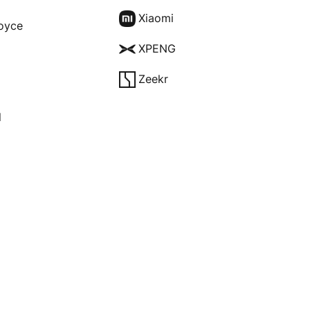
Xiaomi
Royce
XPENG
Zeekr
l