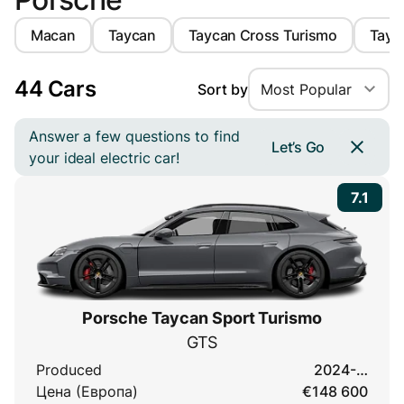
Macan
Taycan
Taycan Cross Turismo
Tayc
44 Cars
Sort by
Most Popular
Answer a few questions to find
Let’s Go
your ideal electric car!
7.1
Porsche Taycan Sport Turismo
GTS
Produced
2024-…
Цена (Европа)
€148 600