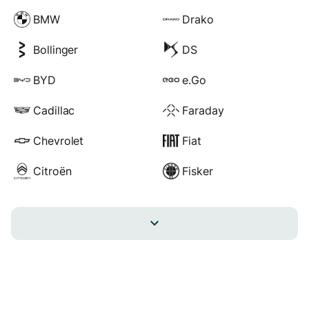
BMW
Drako
Bollinger
DS
BYD
e.Go
Cadillac
Faraday
Chevrolet
Fiat
Citroën
Fisker