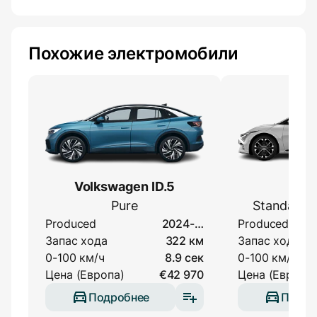
Похожие электромобили
Volkswagen ID.5
Kia
Pure
Standard 
Produced
2024-…
Produced
Запас хода
322 км
Запас хода
0-100 км/ч
8.9 сек
0-100 км/ч
Цена (Европа)
€42 970
Цена (Европа)
Подробнее
Подро