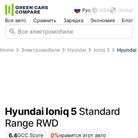
Рус
USA
Global
Все авто
Сравнить
Зарядка
Экономия
Блог
Home
Электромобили
Hyundai
Ioniq 5
Hyundai 
Hyundai Ioniq 5
Standard
Range RWD
6.4
0%
GCC Score
нравится этот авто