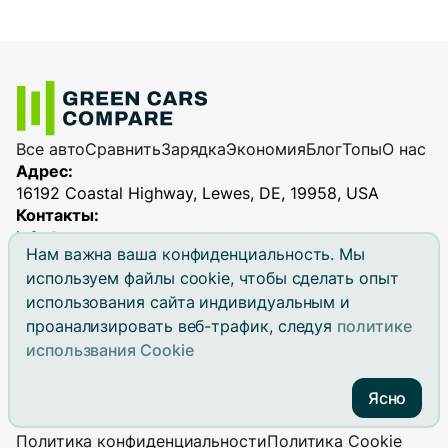
Все авто
Сравнить
Зарядка
Экономия
Блог
Топы
О нас
Адрес:
16192 Coastal Highway, Lewes, DE, 19958, USA
Контакты:
info@greencarscompare.com
Нам важна ваша конфиденциальность. Мы
используем файлы cookie, чтобы сделать опыт
использования сайта индивидуальным и
проанализировать веб-трафик, следуя
политике
© 2026 Green Cars Compare. All rights reserved.
использвания Cookie
Green Cars Compare is not affiliated with any automaker.
Brand names, model names and logos are registered
Ясно
trademarks.
Политика конфиденциальности
Политика Cookie