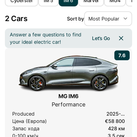
Cyberster
IM 5
IM 6
Marvel
MG4
M
2 Cars
Sort by
Most Popular
Answer a few questions to find
Let’s Go
your ideal electric car!
7.6
MG IM6
Performance
Produced
2025-…
Цена (Европа)
€58 800
Запас хода
428 км
0-100 км/ч
3.5 сек