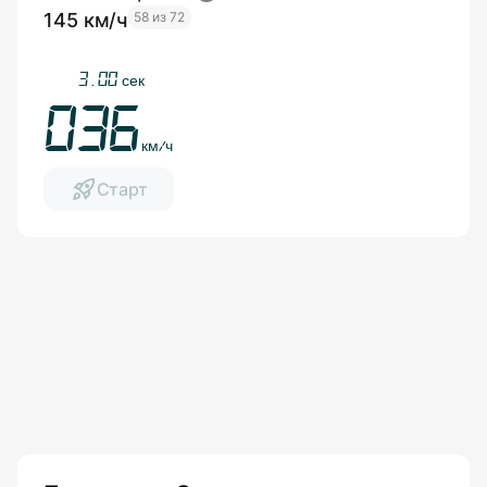
145 км/ч
58 из 72
3.35
сек
040
км/ч
Старт