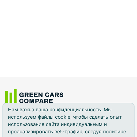
Нам важна ваша конфиденциальность. Мы
Все авто
Сравнить
Зарядка
Экономия
Блог
Топы
О нас
используем файлы cookie, чтобы сделать опыт
Адрес:
16192 Coastal Highway, Lewes, DE, 19958, USA
использования сайта индивидуальным и
Контакты:
проанализировать веб-трафик, следуя
политике