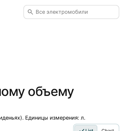
ному объему
деньях). Единицы измерения: л.
List
Chart