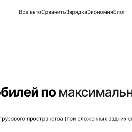
Все авто
Сравнить
Зарядка
Экономия
Блог
обилей по
максималь
узового пространства (при сложенных задних си