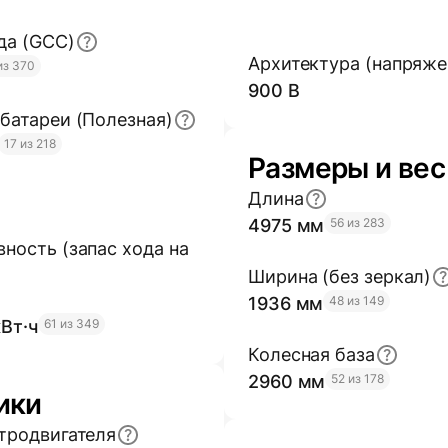
да (GCC)
Архитектура (напряже
из 370
900 В
батареи (Полезная)
17 из 218
Размеры и вес
Длина
4975 мм
56 из 283
ность (запас хода на
Ширина (без зеркал)
1936 мм
48 из 149
кВт·ч
61 из 349
Колесная база
2960 мм
52 из 178
ики
тродвигателя