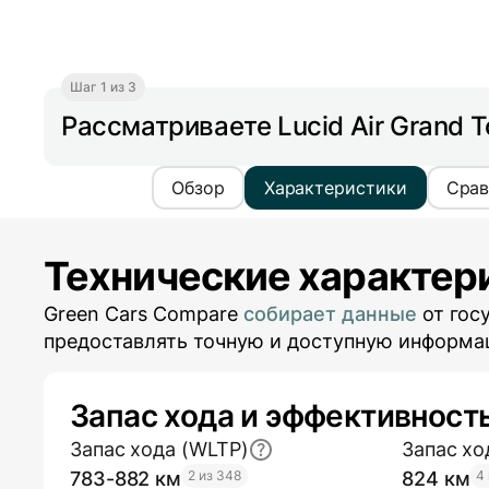
Шаг 1 из 3
Рассматриваете Lucid Air Grand T
Обзор
Характеристики
Срав
Технические характер
Green Cars Compare
собирает данные
от гос
предоставлять точную и доступную информа
Запас хода и эффективност
Запас хода (WLTP)
Запас хо
783-882 км
2 из 348
824 км
4