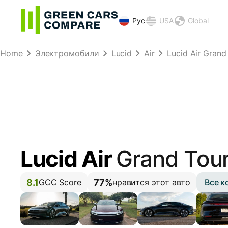
Рус
USA
Global
Home
Электромобили
Lucid
Air
Lucid Air Grand 
Lucid Air
Grand Tour
8.1
77%
Все к
GCC Score
нравится этот авто