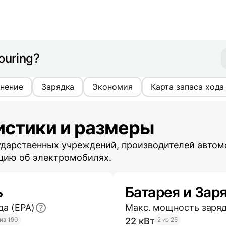
ouring?
нение
Зарядка
Экономия
Карта запаса хода
истики и размеры
ударственных учреждений, производителей автом
цию об электромобилях.
ь
Батарея и Зар
да (EPA)
Макс. мощность заря
 из 190
22 кВт
2 из 25