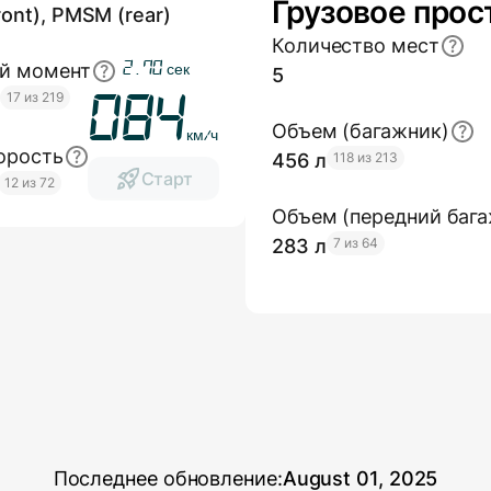
Грузовое прос
ont), PMSM (rear)
Количество мест
3.20
й момент
сек
5
м
17 из 219
100
Объем (багажник)
км/ч
орость
456 л
118 из 213
Старт
12 из 72
Объем (передний бага
283 л
7 из 64
Последнее обновление:
August 01, 2025