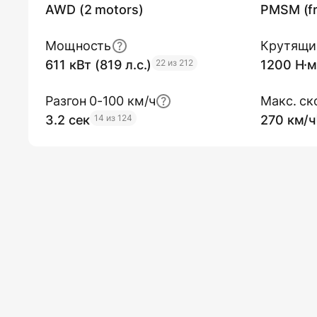
AWD (2 motors)
PMSM (fr
Мощность
Крутящи
611 кВт (819 л.с.)
22 из 212
1200 Н·
Разгон 0-100 км/ч
Макс. ск
3.2 сек
14 из 124
270 км/ч