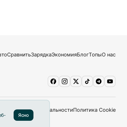
вто
Сравнить
Зарядка
Экономия
Блог
Топы
О нас
литика конфиденциальности
Политика Cookie
Ясно
еб-